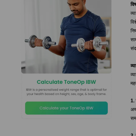
वि
व्य
वि
निष
सा
संद
व्य
व्
महत
1. 
अच
सम
2.