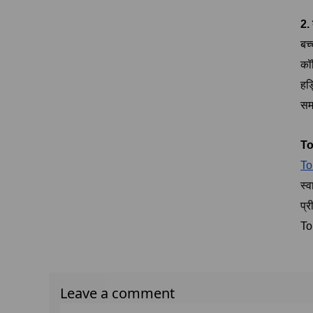
2. 
बच्
कॉग
हड्
समन
To
To
स्व
प्
To
Leave a comment