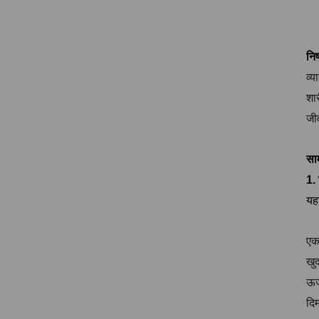
निष
व्
शा
जी
साम
1. 
यहा
एका
खुद
ऊर्ज
दिम