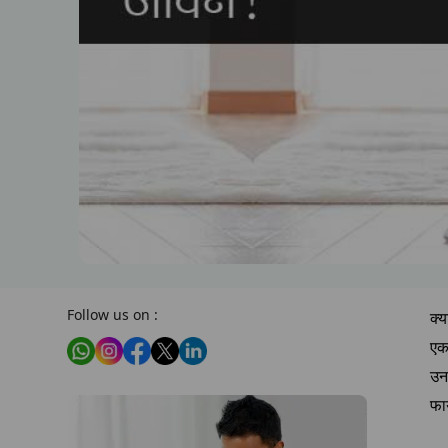
Follow us on :
क्
एक 
उनक
फा