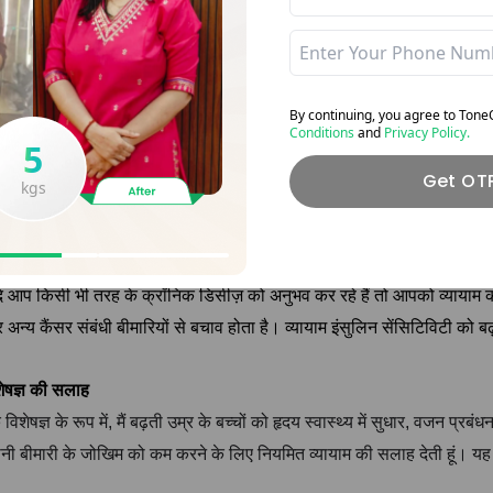
ाव कम होता है और वह अच्छी नींद लेकर तरोताज़ा उठता है।
भी पढ़ें-
10 Tips For Better Exercise For Beginners At Home!
By continuing, you agree to Ton
Conditions
and
Privacy Policy.
कॉग्निटिव फंक्शन में सुधार
kgs
ायाम करने का एक अन्य लाभ कॉग्निटिव फंक्शन में सुधार करना है, जैसे मेमोरी में
Get OT
ास को उत्तेजित करता है और नर्व कनेक्शन को मजबूत करता है, जिससे मस्तिष्क के स
 क्रॉनिक डिसीज़ का खतरा कम
ि आप किसी भी तरह के क्रॉनिक डिसीज़ को अनुभव कर रहे हैं तो आपको व्याया
अन्य कैंसर संबंधी बीमारियों से बचाव होता है। व्यायाम इंसुलिन सेंसिटिविटी को बढ
शेषज्ञ की सलाह
विशेषज्ञ के रूप में, मैं बढ़ती उम्र के बच्चों को हृदय स्वास्थ्य में सुधार, वजन प्रबंधन,
ानी बीमारी के जोखिम को कम करने के लिए नियमित व्यायाम की सलाह देती हूं। यह 