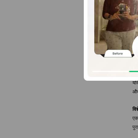
तन
ये 
6. 
5
व्य
kgs
विक
7.
यद
और 
वि
एक 
पुर